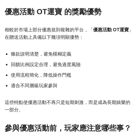
優惠活動 OT運寶 的獎勵優勢
相較於市場上部分優惠規則複雜的平台，「
優惠活動 OT運寶
」
在贈送活動上具備以下幾項明顯優勢：
條款說明清楚，避免模糊定義
回饋比例設定合理，避免過度風險
使用流程簡化，降低操作門檻
適合不同層級玩家參與
這些特點使優惠活動不再只是短期刺激，而是成為長期娛樂的
一部分。
參與優惠活動前，玩家應注意哪些事？