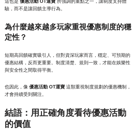
這也是
優惠活動 OT運寶
所強調的重點之一，讓制度支持體
驗，而不是讓回饋主導行為。
為什麼越來越多玩家重視優惠制度的穩
定性？
短期高回饋確實吸引人，但對資深玩家而言，穩定、可預期的
優惠結構，反而更重要。制度清楚、規則一致，才能在娛樂性
與安全性之間取得平衡。
也因此，像
優惠活動 OT運寶
這類重視制度規劃的優惠機制，
才會持續受到關注。
結語：用正確角度看待優惠活動
的價值