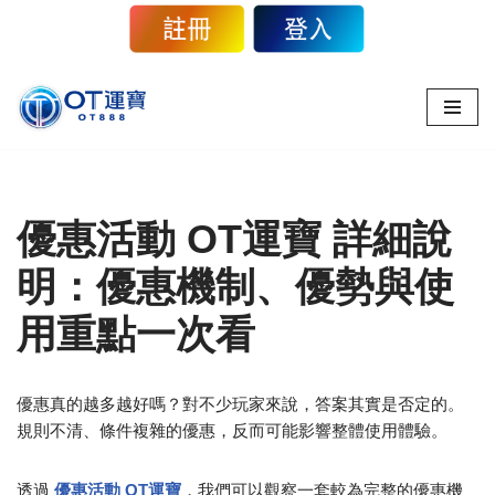
Skip
to
content
優惠活動 OT運寶 詳細說
明：優惠機制、優勢與使
用重點一次看
優惠真的越多越好嗎？對不少玩家來說，答案其實是否定的。
規則不清、條件複雜的優惠，反而可能影響整體使用體驗。
透過
優惠活動 OT運寶
，我們可以觀察一套較為完整的優惠機