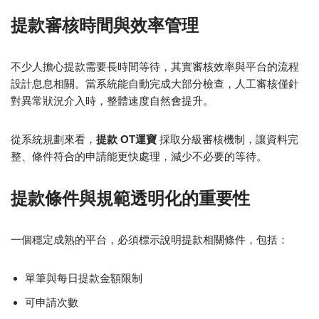
提款審核時間與效率管理
不少人擔心提款需要長時間等待，其實審核效率與平台的流程
設計息息相關。當系統能自動完成大部分檢查，人工審核僅針
對異常狀況介入時，整體速度自然會提升。
從系統規劃來看，
提款 OT運寶
採取分級審核機制，讓資料完
整、條件符合的申請能更快處理，減少不必要的等待。
提款條件與規範透明化的重要性
一個穩定成熟的平台，必須標示說明提款相關條件，包括：
單筆與每日提款金額限制
可申請次數