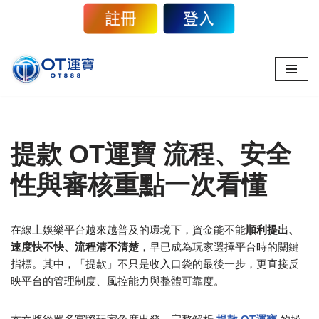
Skip
to
content
提款 OT運寶 流程、安全
性與審核重點一次看懂
在線上娛樂平台越來越普及的環境下，資金能不能
順利提出、
速度快不快、流程清不清楚
，早已成為玩家選擇平台時的關鍵
指標。其中，「提款」不只是收入口袋的最後一步，更直接反
映平台的管理制度、風控能力與整體可靠度。