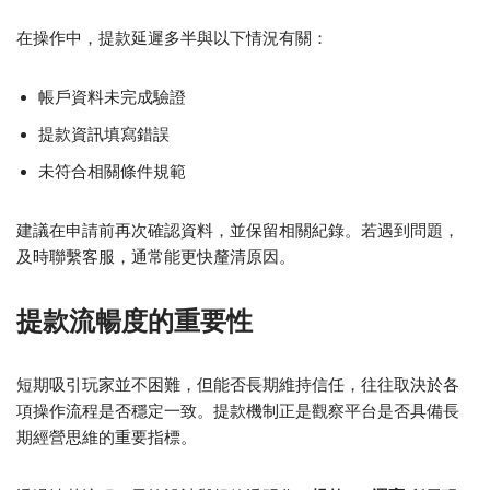
在操作中，提款延遲多半與以下情況有關：
帳戶資料未完成驗證
提款資訊填寫錯誤
未符合相關條件規範
建議在申請前再次確認資料，並保留相關紀錄。若遇到問題，
及時聯繫客服，通常能更快釐清原因。
提款流暢度的重要性
短期吸引玩家並不困難，但能否長期維持信任，往往取決於各
項操作流程是否穩定一致。提款機制正是觀察平台是否具備長
期經營思維的重要指標。