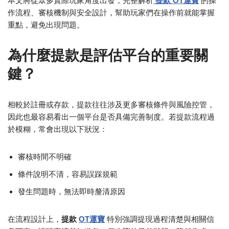
本文將從眾多實際玩家角度出發，完整解析
提款 OT運寶
的操
作流程、審核機制與安全設計，幫助玩家們在操作前就能掌握
重點，避免出現問題。
為什麼提款是評估平台的重要關
鍵？
相較於註冊或存款，提款往往涉及更多審核條件與風險控管，
因此也最容易看出一個平台是否具備完善制度。若提款流程過
於模糊，常會出現以下狀況：
審核時間不明確
條件說明不清，容易誤踩規範
發生問題時，無法即時釐清原因
在流程設計上，
提款
OT運寶
特別強調提現過程清楚與相關信