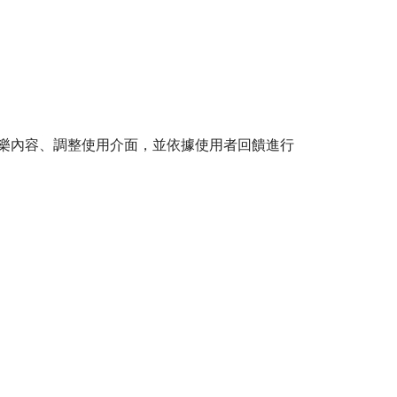
樂內容、調整使用介面，並依據使用者回饋進行