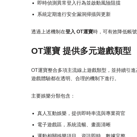
即時偵測異常登入行為並啟動風險阻擋
系統定期進行安全漏洞掃描與更新
透過上述機制在
登入 OT運寶
時，可有效降低帳號
OT運寶 提供多元遊戲類型
OT運寶整合多項主流線上遊戲類型，並持續引
遊戲體驗都在透明、合理的機制下進行。
主要娛樂分類包含：
真人互動娛樂，提供即時串流與專業荷官
電子遊戲區，系統流暢、畫面清晰
運動相關娛樂項目，資訊即時、數據完整