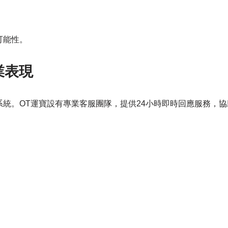
可能性。
業表現
統。OT運寶設有專業客服團隊，提供24小時即時回應服務，