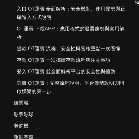
S
入口 OT運寶 全面解析：安全機制、使用優勢與正
確進入方式說明
OT運寶 下載APP：應用程式的發展趨勢與實用解
析
提款 OT運寶 流程、安全性與審核重點一次看懂
存款 OT運寶 一次搞懂存款流程與注意事項
登入 OT運寶 並全面解析平台的安全性與優勢
註冊 OT運寶：完整流程說明、平台優勢說明與開
啟娛樂的第一步
娛樂城
彩票彩球
老虎機
運彩賽事