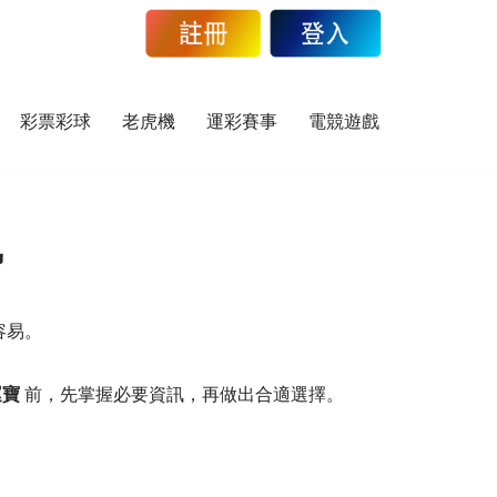
彩票彩球
老虎機
運彩賽事
電競遊戲
勢
容易。
運寶
前，先掌握必要資訊，再做出合適選擇。