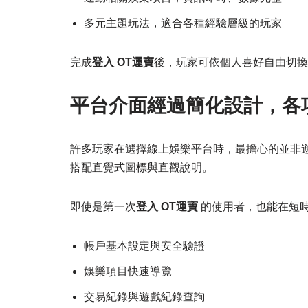
多元主題玩法，適合各種經驗層級的玩家
完成
登入 OT運寶
後，玩家可依個人喜好自由切換
平台介面經過簡化設計，各
許多玩家在選擇線上娛樂平台時，最擔心的並非
搭配直覺式圖標與直觀說明。
即使是第一次
登入 OT運寶
的使用者，也能在短
帳戶基本設定與安全驗證
娛樂項目快速導覽
交易紀錄與遊戲紀錄查詢