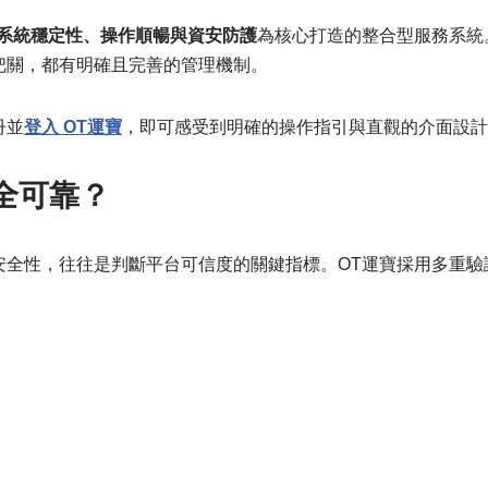
系統穩定性、操作順暢與資安防護
為核心打造的整合型服務系統
把關，都有明確且完善的管理機制。
冊並
登入 OT運寶
，即可感受到明確的操作指引與直觀的介面設計
安全可靠？
安全性，往往是判斷平台可信度的關鍵指標。OT運寶採用多重驗