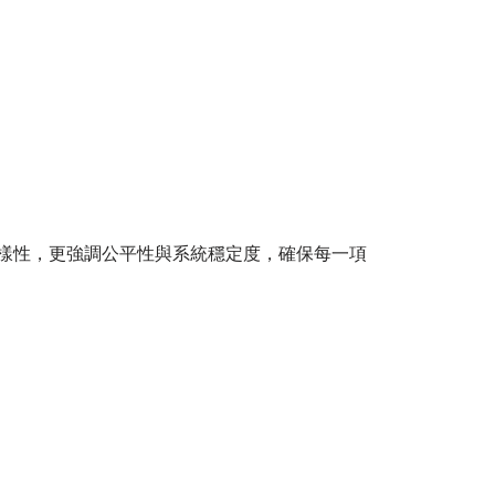
樣性，更強調公平性與系統穩定度，確保每一項