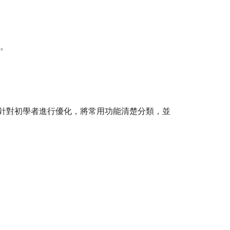
。
針對初學者進行優化，將常用功能清楚分類，並