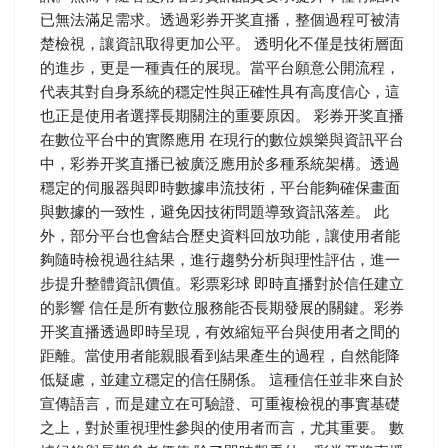
已無法滿足需求。透過彩券开奖直播，整個過程可被清
楚檢視，讓資訊取得更加公平。 透明化不僅是技術層面
的進步，更是一種責任的展現。當平台願意公開流程，
代表其對自身系統的穩定性與正確性具有高度信心，這
也正是使用者選擇長期關注的重要原因。 彩券开奖直播
在數位平台中的實際應用 在現行的數位娛樂與資訊平台
中，彩券开奖直播已被廣泛應用於多種系統架構。透過
穩定的伺服器與即時數據串流技術，平台能夠確保畫面
與數據的一致性，避免因技術問題導致資訊落差。 此
外，部分平台也會結合歷史資料回放功能，讓使用者能
夠隨時檢視過往結果，進行趨勢分析與理性評估，進一
步提升整體資訊價值。彩票彩球 即時直播對於信任建立
的影響 信任是所有數位服務能否長期發展的關鍵。彩券
开奖直播透過即時呈現，有效縮短平台與使用者之間的
距離。當使用者能親眼看到結果產生的過程，自然能降
低疑慮，並建立穩定的信任關係。 這種信任並非來自於
宣傳語言，而是建立在可驗證、可重複檢視的事實基礎
之上，對於重視理性參與的使用者而言，尤其重要。 數