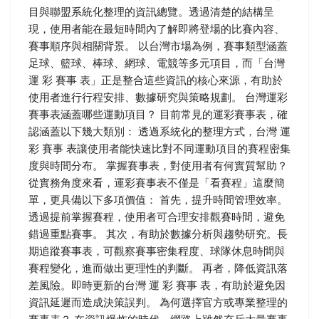
目與聯盟系統化整理的資訊總覽。透過清楚的結構呈
現，使用者能在最短時間內了解即將登場的比賽內容、
賽事順序與相關背景。 以台灣市場為例，賽事類型涵蓋
足球、籃球、棒球、網球、電競等多元項目，而「台灣
運 彩 賽事 表」正是整合這些資訊的核心來源，有助於
使用者進行行程安排、數據研究與策略規劃。 台灣運彩
賽事表涵蓋哪些運動項目？ 目前常見的運彩賽事表，確
認涵蓋以下幾大類別： 透過系統化的整理方式，台灣 運
彩 賽事 表讓使用者能快速比對不同運動項目的賽程密集
度與時間分布。 掌握賽事表，對使用者有何實質幫助？
從實務角度來看，運彩賽事表不僅是「看賽程」這麼簡
單，更具備以下多項價值： 首先，提升時間管理效率。
透過提前掌握賽程，使用者可合理安排觀賽時間，避免
錯過重點賽事。 其次，有助於數據分析與趨勢研究。長
期追蹤賽事表，可觀察賽事密集程度、球隊休息時間與
賽程變化，進而做出更理性的判斷。 再者，降低資訊落
差風險。即時更新的台灣 運 彩 賽事 表，有助於避免因
資訊延遲而造成決策誤判。 為何選擇官方或專業整理的