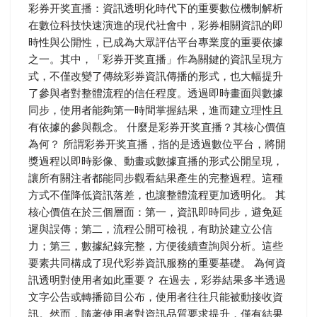
彩券开奖直播：資訊透明化時代下的重要數位機制解析
在數位科技快速演進的現代社會中，彩券相關資訊的即
時性與公開性，已成為大眾評估平台專業度的重要依據
之一。其中，「彩券开奖直播」作為關鍵的資訊呈現方
式，不僅改變了傳統彩券資訊傳播的形式，也大幅提升
了參與者對整體流程的信任程度。透過即時畫面與數據
同步，使用者能夠第一時間掌握結果，進而建立理性且
有依據的參與觀念。 什麼是彩券开奖直播？其核心價值
為何？ 所謂彩券开奖直播，指的是透過數位平台，將開
獎過程以即時影像、動畫或數據直播的形式公開呈現，
讓所有關注者都能同步觀看結果產生的完整過程。這種
方式不僅降低資訊落差，也讓整體流程更加透明化。 其
核心價值在於三個層面：第一，資訊即時同步，避免延
遲與誤傳；第二，流程公開可檢視，有助於建立公信
力；第三，數據紀錄完整，方便後續查詢與分析。這些
要素共同構成了現代彩券資訊服務的重要基礎。 為何資
訊透明對使用者如此重要？ 在過去，彩券結果多半透過
文字公告或轉播節目公布，使用者往往只能被動接收資
訊。然而，隨著使用者對資訊品質要求提升，僅有結果