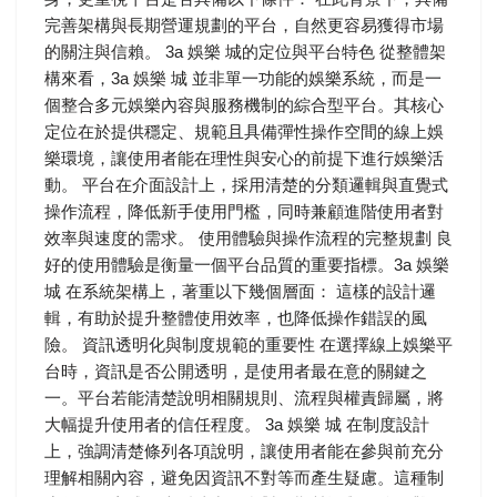
完善架構與長期營運規劃的平台，自然更容易獲得市場
的關注與信賴。 3a 娛樂 城的定位與平台特色 從整體架
構來看，3a 娛樂 城 並非單一功能的娛樂系統，而是一
個整合多元娛樂內容與服務機制的綜合型平台。其核心
定位在於提供穩定、規範且具備彈性操作空間的線上娛
樂環境，讓使用者能在理性與安心的前提下進行娛樂活
動。 平台在介面設計上，採用清楚的分類邏輯與直覺式
操作流程，降低新手使用門檻，同時兼顧進階使用者對
效率與速度的需求。 使用體驗與操作流程的完整規劃 良
好的使用體驗是衡量一個平台品質的重要指標。3a 娛樂
城 在系統架構上，著重以下幾個層面： 這樣的設計邏
輯，有助於提升整體使用效率，也降低操作錯誤的風
險。 資訊透明化與制度規範的重要性 在選擇線上娛樂平
台時，資訊是否公開透明，是使用者最在意的關鍵之
一。平台若能清楚說明相關規則、流程與權責歸屬，將
大幅提升使用者的信任程度。 3a 娛樂 城 在制度設計
上，強調清楚條列各項說明，讓使用者能在參與前充分
理解相關內容，避免因資訊不對等而產生疑慮。這種制