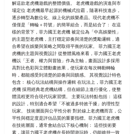
解這款老虎機遊戲的整體價值。 老虎機遊戲的演進與市
場定位 老虎機最早起源於機械式拉霸，隨著科技進步，
逐步轉型為數位化、線上化的娛樂產品。現代老虎機不
僅僅是「轉輪＋符號」的簡單組合，而是結合了： 在這
樣的背景下，菲力國王老虎機 被定位為「中高娛樂性」
的主題型老虎機，主打穩定節奏與清楚的獎勵邏輯，適
合希望在娛樂與策略之間取得平衡的玩家。 菲力國王老
虎機的主題與視覺設計 從整體風格來看，菲力國王老虎
機以「王者、權力與冒險」作為主軸，畫面設計多採用
高對比色彩與立體動畫效果，使玩家在每次轉動轉輪
時，都能感受到清楚的節奏與回饋感。 其視覺設計特色
包含： 核心玩法結構與操作邏輯 在玩法上，菲力國王老
虎機 採用經典老虎機結構，但在細節上進行優化，使整
體流程更符合現代玩家習慣。 主要玩法特點包括： 這樣
的設計，特別適合希望「不被過多特效干擾」的理性型
玩家。 技術層面與公平性分析 對於線上老虎機而言，公
平性與穩定度是評估品質的重要指標。菲力國王老虎機
在技術層面，通常會結合以下核心機制： 這些技術要
素，讓菲力國王老虎機在長時間遊玩時，仍能維持一致